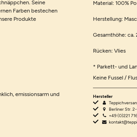
Schnäppchen. Seine
Material: 100% Po
dernen Farben bestechen
 unsere Produkte
Herstellung: Mas
Gesamthöhe: ca. 2
Rücken: Vlies
* Parkett- und La
Keine Fussel / Flu
nklich, emissionsarm und
Hersteller
Teppichvers
Berliner Str. 2
+49 (0)221 716
kontakt@tepp