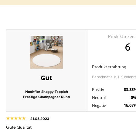
Produktrezen
6
Produkterfahrung
Gut
berechnet aus 1 Kundenr
Positiv
83.33
Hochflor Shaggy Teppich
Prestige Champagner Rund
Neutral
0
Negativ
16.67
21.08.2023
Gute Qualität