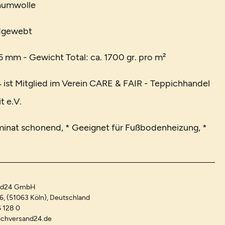
Baumwolle
ndgewebt
 mm - Gewicht Total: ca. 1700 gr. pro m²
ist Mitglied im Verein CARE & FAIR - Teppichhandel
t e.V.
minat schonend, * Geeignet für Fußbodenheizung, *
and24 GmbH
-6, (51063 Köln), Deutschland
 128 0
ichversand24.de