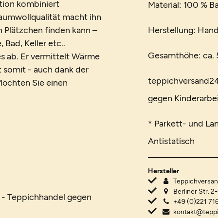
ktion kombiniert
Material: 100 % 
Baumwollqualität macht ihn
in Plätzchen finden kann –
Herstellung: Ha
Bad, Keller etc..
Gesamthöhe: ca. 5
s ab. Er vermittelt Wärme
t somit - auch dank der
teppichversand24 
Möchten Sie einen
gegen Kinderarbei
* Parkett- und La
Antistatisch
Hersteller
Teppichvers
Berliner Str. 2
R - Teppichhandel gegen
+49 (0)221 716
kontakt@tepp