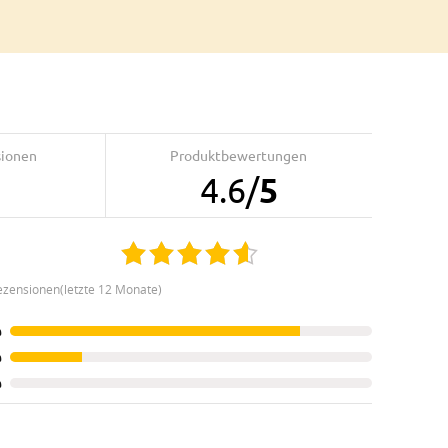
sionen
Produktbewertungen
4.6
/
5
ezensionen(letzte 12 Monate)
%
%
%