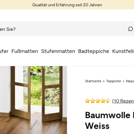
Teppiche nach Wunschmaß
ufer
Fußmatten
Stufenmatten
Badteppiche
Kunstfell
Startseite
Teppiche
Nepa
(10 Rezen
Baumwolle N
Weiss