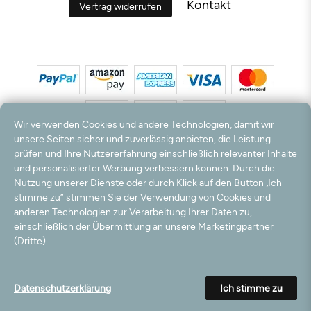
Kontakt
Vertrag widerrufen
Wir verwenden Cookies und andere Technologien, damit wir
unsere Seiten sicher und zuverlässig anbieten, die Leistung
prüfen und Ihre Nutzererfahrung einschließlich relevanter Inhalte
*Alle Preise inkl. MwSt. und zzgl. Versandkosten. **Kostenloser Versand und Rückversand
und personalisierter Werbung verbessern können. Durch die
nur innerhalb Deutschlands und Österreichs.
Nutzung unserer Dienste oder durch Klick auf den Button „Ich
Hinweis:
Wir nutzen Ihre E-Mail Adresse für werbliche Zwecke, die jederzeit widerrufen
stimme zu“ stimmen Sie der Verwendung von Cookies und
werden können. Ihre Daten werden nicht an Dritte weitergegeben.
anderen Technologien zur Verarbeitung Ihrer Daten zu,
© 2003 - 2026 Teppichversand24 GmbH / Alle Rechte vorbehalten. powered by
einschließlich der Übermittlung an unsere Marketingpartner
createyourtemplate
(Dritte).
Datenschutzerklärung
Ich stimme zu