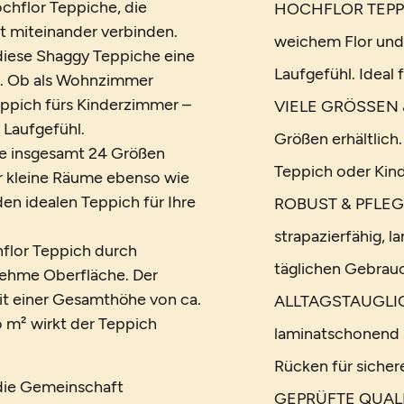
chflor Teppiche, die
HOCHFLOR TEPPICH
t miteinander verbinden.
weichem Flor und
diese Shaggy Teppiche eine
Laufgefühl. Ideal
. Ob als Wohnzimmer
eppich fürs Kinderzimmer –
VIELE GRÖSSEN &
 Laufgefühl.
Größen erhältlich
wie insgesamt 24 Größen
Teppich oder Kin
ür kleine Räume ebenso wie
en idealen Teppich für Ihre
ROBUST & PFLEGEL
strapazierfähig, l
flor Teppich durch
täglichen Gebrauc
enehme Oberfläche. Der
 Mit einer Gesamthöhe von ca.
ALLTAGSTAUGLICH 
m² wirkt der Teppich
laminatschonend 
Rücken für sicher
 die Gemeinschaft
GEPRÜFTE QUALIT