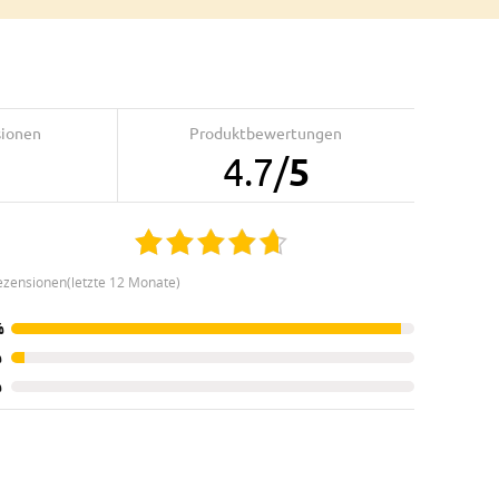
sionen
Produktbewertungen
4.7
/
5
ezensionen(letzte 12 Monate)
%
%
%