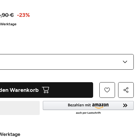
,90 €
-23%
5 Werktage
 den Warenkorb
 Werktage