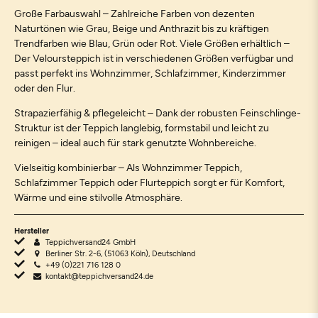
Große Farbauswahl – Zahlreiche Farben von dezenten
Naturtönen wie Grau, Beige und Anthrazit bis zu kräftigen
Trendfarben wie Blau, Grün oder Rot. Viele Größen erhältlich –
Der Veloursteppich ist in verschiedenen Größen verfügbar und
passt perfekt ins Wohnzimmer, Schlafzimmer, Kinderzimmer
oder den Flur.
Strapazierfähig & pflegeleicht – Dank der robusten Feinschlinge-
Struktur ist der Teppich langlebig, formstabil und leicht zu
reinigen – ideal auch für stark genutzte Wohnbereiche.
Vielseitig kombinierbar – Als Wohnzimmer Teppich,
Schlafzimmer Teppich oder Flurteppich sorgt er für Komfort,
Wärme und eine stilvolle Atmosphäre.
Hersteller
Teppichversand24 GmbH
Berliner Str. 2-6, (51063 Köln), Deutschland
+49 (0)221 716 128 0
kontakt@teppichversand24.de