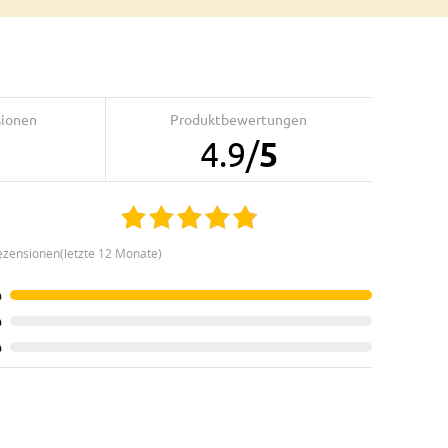
sionen
Produktbewertungen
4.9
/
5
ezensionen(letzte 12 Monate)
%
%
%