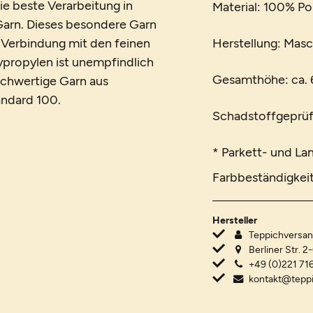
ie beste Verarbeitung in
Material: 100% Po
arn. Dieses besondere Garn
n Verbindung mit den feinen
Herstellung: Mas
lypropylen ist unempfindlich
Gesamthöhe: ca. 6
hochwertige Garn aus
andard 100.
Schadstoffgeprüf
* Parkett- und La
Farbbeständigkei
Hersteller
Teppichvers
Berliner Str. 2
+49 (0)221 716
kontakt@tepp