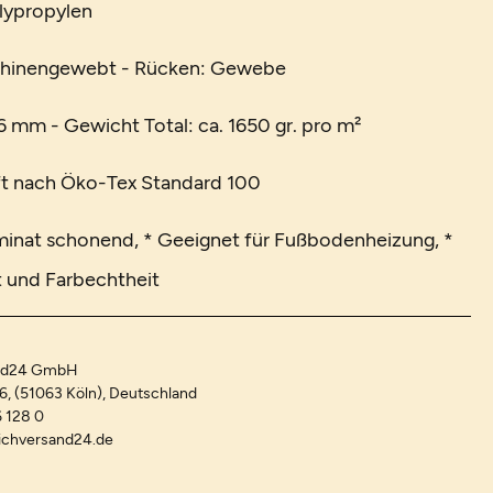
lypropylen
chinengewebt - Rücken: Gewebe
 mm - Gewicht Total: ca. 1650 gr. pro m²
t nach Öko-Tex Standard 100
minat schonend, * Geeignet für Fußbodenheizung, *
t und Farbechtheit
and24 GmbH
-6, (51063 Köln), Deutschland
 128 0
ichversand24.de