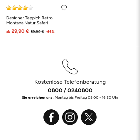
Designer Teppich Retro
Montana Natur Safari
Weiß
Beige
Türkis
Blau
Petrol
29,90 €
ab
89,90 €
-66%
Braun
Taupe
Kostenlose Telefonberatung
0800 / 0240800
Sie erreichen uns:
Montag bis Freitag 08:00 - 16:30 Uhr