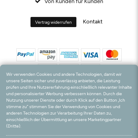
Von Kunden für Kunden
Kontakt
Vertrag widerrufen
Wir verwenden Cookies und andere Technologien, damit wir
unsere Seiten sicher und zuverlässig anbieten, die Leistung
prüfen und Ihre Nutzererfahrung einschließlich relevanter Inhalte
*Alle Preise inkl. MwSt. und zzgl. Versandkosten. **Kostenloser Versand und Rückversand
und personalisierter Werbung verbessern können. Durch die
nur innerhalb Deutschlands und Österreichs.
Nutzung unserer Dienste oder durch Klick auf den Button „Ich
Hinweis:
Wir nutzen Ihre E-Mail Adresse für werbliche Zwecke, die jederzeit widerrufen
stimme zu“ stimmen Sie der Verwendung von Cookies und
werden können. Ihre Daten werden nicht an Dritte weitergegeben.
anderen Technologien zur Verarbeitung Ihrer Daten zu,
© 2003 - 2026 Teppichversand24 GmbH / Alle Rechte vorbehalten. powered by
einschließlich der Übermittlung an unsere Marketingpartner
createyourtemplate
(Dritte).