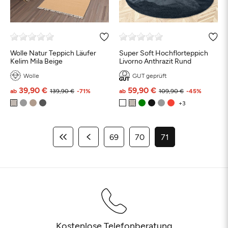
Wolle Natur Teppich Läufer
Super Soft Hochflorteppich
Kelim Mila Beige
Livorno Anthrazit Rund
Wolle
GUT geprüft
39,90 €
59,90 €
ab
139,90 €
-71%
ab
109,90 €
-45%
69
70
71
Kostenlose Telefonberatung