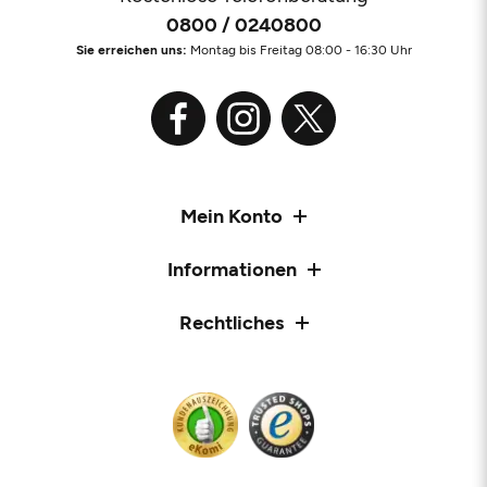
0800 / 0240800
Schwarz
Weiß
Beige
Grau
Türkis
Bl
Sie erreichen uns:
Montag bis Freitag 08:00 - 16:30 Uhr
Petrol
Grün
Orange
Rosa
Rot
Braun
Taupe
Bunt
Mein Konto
Informationen
Rechtliches