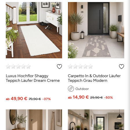
Luxus Hochflor Shaggy
Carpetto In & Outdoor Läufer
Teppich Läufer Dream Creme
Teppich Grau Modern
Outdoor
14,90 €
ab
29,90 €
-50%
49,90 €
ab
79,90 €
-37%