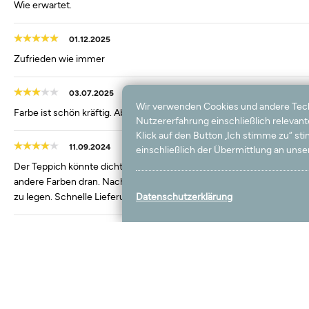
Wie erwartet.
01.12.2025
Zufrieden wie immer
03.07.2025
Wir verwenden Cookies und andere Techno
Farbe ist schön kräftig. Aber Teppich ist nicht sehr kuschelig, könnte
Nutzererfahrung einschließlich relevan
Klick auf den Button „Ich stimme zu“ s
11.09.2024
einschließlich der Übermittlung an unser
Der Teppich könnte dichter sein. Beim auspacken waren einige groß
andere Farben dran. Nach einem Tag stand der Teppichrand nicht m
zu legen. Schnelle Lieferung.
Datenschutzerklärung
01.03.2024
Original , passt von der Farbe nicht
14.02.2023
Gute Qualität und sehr schnelle Lieferung.