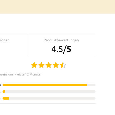
sionen
Produktbewertungen
4.5
/
5
ezensionen(letzte 12 Monate)
%
%
%