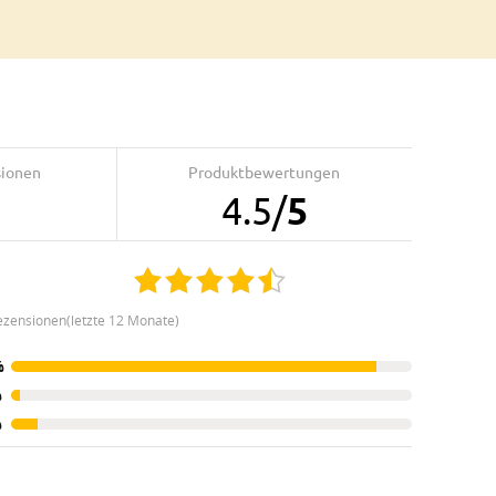
sionen
Produktbewertungen
4.5
/
5
ezensionen(letzte 12 Monate)
%
%
%