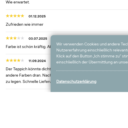
Wie erwartet.
01.12.2025
Zufrieden wie immer
03.07.2025
Wir verwenden Cookies und andere Techno
Farbe ist schön kräftig. Aber Teppich ist nicht sehr kuschelig, könnte
Nutzererfahrung einschließlich relevan
Klick auf den Button „Ich stimme zu“ s
11.09.2024
einschließlich der Übermittlung an unser
Der Teppich könnte dichter sein. Beim auspacken waren einige groß
andere Farben dran. Nach einem Tag stand der Teppichrand nicht m
zu legen. Schnelle Lieferung.
Datenschutzerklärung
01.03.2024
Original , passt von der Farbe nicht
14.02.2023
Gute Qualität und sehr schnelle Lieferung.