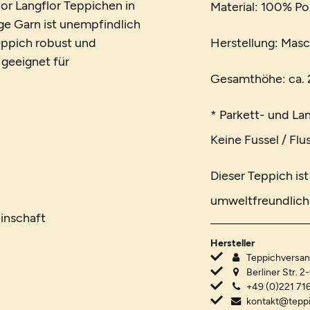
or Langflor Teppichen in
Material: 100% Po
ge Garn ist unempfindlich
eppich robust und
Herstellung: Masc
h geeignet für
Gesamthöhe: ca. 2
* Parkett- und La
Keine Fussel / Flu
Dieser Teppich is
umweltfreundlich
inschaft
Hersteller
Teppichvers
Berliner Str. 2
+49 (0)221 716
kontakt@tepp