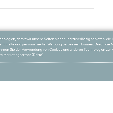
logien, damit wir unsere Seiten sicher und zuverlässig anbieten, die 
 dichter gewebt sein.
ter Inhalte und personalisierter Werbung verbessern können. Durch die
timmen Sie der Verwendung von Cookies und anderen Technologien zur V
e Marketingpartner (Dritte).
e Fusseln von dem bestellten weinroten Teppich aber auch
ehr nach oben, ich empfehle eine Antirutschmatte darunter