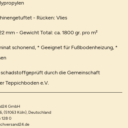
lypropylen
hinengetuftet - Rücken: Vlies
2 mm - Gewicht Total: ca. 1800 gr. pro m²
minat schonend, * Geeignet für Fußbodenheizung, *
sen
t schadstoffgeprüft durch die Gemeinschaft
er Teppichboden e.V.
and24 GmbH
-6, (51063 Köln), Deutschland
 128 0
ichversand24.de