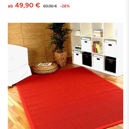
49,90 €
ab
69,90 €
-28%