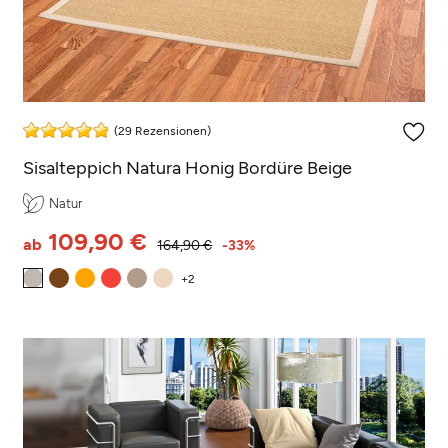
(29 Rezensionen)
Sisalteppich Natura Honig Bordüre Beige
Natur
109,90 €
ab
164,90 €
-33%