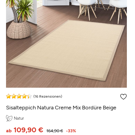
(16 Rezensionen)
Sisalteppich Natura Creme Mix Bordüre Beige
Natur
109,90 €
ab
164,90 €
-33%