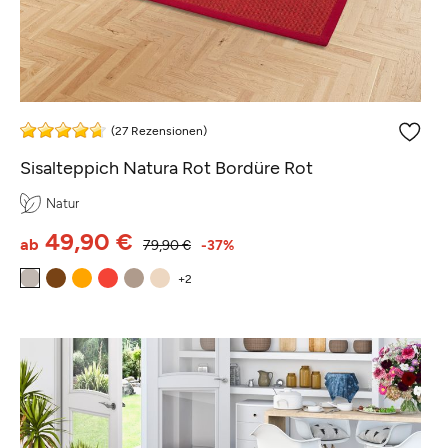
(27 Rezensionen)
Sisalteppich Natura Rot Bordüre Rot
Natur
49,90 €
ab
79,90 €
-37%