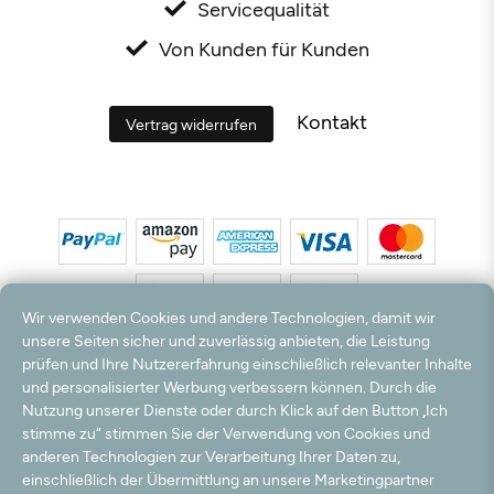
Servicequalität
Von Kunden für Kunden
Kontakt
Vertrag widerrufen
Wir verwenden Cookies und andere Technologien, damit wir
unsere Seiten sicher und zuverlässig anbieten, die Leistung
prüfen und Ihre Nutzererfahrung einschließlich relevanter Inhalte
*Alle Preise inkl. MwSt. und zzgl. Versandkosten. **Kostenloser Versand und Rückversand
und personalisierter Werbung verbessern können. Durch die
nur innerhalb Deutschlands und Österreichs.
Nutzung unserer Dienste oder durch Klick auf den Button „Ich
Hinweis:
Wir nutzen Ihre E-Mail Adresse für werbliche Zwecke, die jederzeit widerrufen
stimme zu“ stimmen Sie der Verwendung von Cookies und
werden können. Ihre Daten werden nicht an Dritte weitergegeben.
anderen Technologien zur Verarbeitung Ihrer Daten zu,
© 2003 - 2026 Teppichversand24 GmbH / Alle Rechte vorbehalten. powered by
createyourtemplate
einschließlich der Übermittlung an unsere Marketingpartner