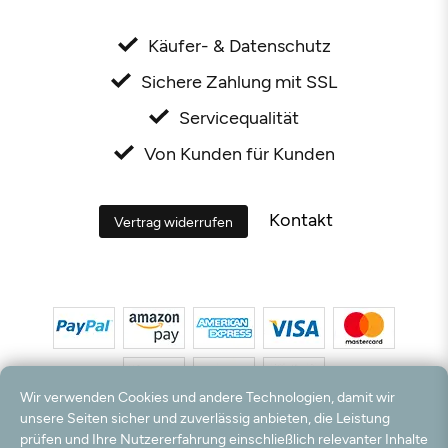
Käufer- & Datenschutz
Sichere Zahlung mit SSL
Servicequalität
Von Kunden für Kunden
Kontakt
Vertrag widerrufen
Wir verwenden Cookies und andere Technologien, damit wir
unsere Seiten sicher und zuverlässig anbieten, die Leistung
prüfen und Ihre Nutzererfahrung einschließlich relevanter Inhalte
*Alle Preise inkl. MwSt. und zzgl. Versandkosten. **Kostenloser Versand und Rückversand