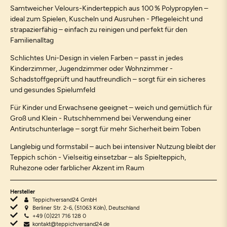
Samtweicher Velours-Kinderteppich aus 100 % Polypropylen –
ideal zum Spielen, Kuscheln und Ausruhen - Pflegeleicht und
strapazierfähig – einfach zu reinigen und perfekt für den
Familienalltag
Schlichtes Uni-Design in vielen Farben – passt in jedes
Kinderzimmer, Jugendzimmer oder Wohnzimmer -
Schadstoffgeprüft und hautfreundlich – sorgt für ein sicheres
und gesundes Spielumfeld
Für Kinder und Erwachsene geeignet – weich und gemütlich für
Groß und Klein - Rutschhemmend bei Verwendung einer
Antirutschunterlage – sorgt für mehr Sicherheit beim Toben
Langlebig und formstabil – auch bei intensiver Nutzung bleibt der
Teppich schön - Vielseitig einsetzbar – als Spielteppich,
Ruhezone oder farblicher Akzent im Raum
Hersteller
Teppichversand24 GmbH
Berliner Str. 2-6, (51063 Köln), Deutschland
+49 (0)221 716 128 0
kontakt@teppichversand24.de