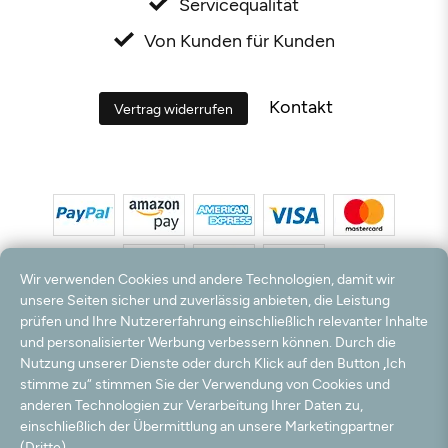
Servicequalität
Von Kunden für Kunden
Kontakt
Vertrag widerrufen
Wir verwenden Cookies und andere Technologien, damit wir
unsere Seiten sicher und zuverlässig anbieten, die Leistung
prüfen und Ihre Nutzererfahrung einschließlich relevanter Inhalte
*Alle Preise inkl. MwSt. und zzgl. Versandkosten. **Kostenloser Versand und Rückversand
und personalisierter Werbung verbessern können. Durch die
nur innerhalb Deutschlands und Österreichs.
Nutzung unserer Dienste oder durch Klick auf den Button „Ich
Hinweis:
Wir nutzen Ihre E-Mail Adresse für werbliche Zwecke, die jederzeit widerrufen
stimme zu“ stimmen Sie der Verwendung von Cookies und
werden können. Ihre Daten werden nicht an Dritte weitergegeben.
anderen Technologien zur Verarbeitung Ihrer Daten zu,
© 2003 - 2026 Teppichversand24 GmbH / Alle Rechte vorbehalten. powered by
einschließlich der Übermittlung an unsere Marketingpartner
createyourtemplate
(Dritte).