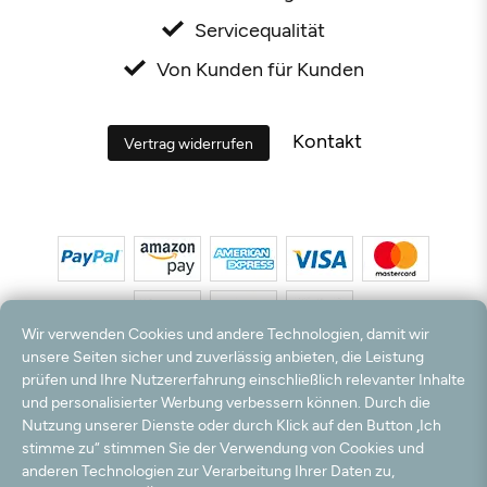
Servicequalität
Von Kunden für Kunden
Kontakt
Vertrag widerrufen
Wir verwenden Cookies und andere Technologien, damit wir
unsere Seiten sicher und zuverlässig anbieten, die Leistung
prüfen und Ihre Nutzererfahrung einschließlich relevanter Inhalte
*Alle Preise inkl. MwSt. und zzgl. Versandkosten. **Kostenloser Versand und Rückversand
und personalisierter Werbung verbessern können. Durch die
nur innerhalb Deutschlands und Österreichs.
Nutzung unserer Dienste oder durch Klick auf den Button „Ich
Hinweis:
Wir nutzen Ihre E-Mail Adresse für werbliche Zwecke, die jederzeit widerrufen
stimme zu“ stimmen Sie der Verwendung von Cookies und
werden können. Ihre Daten werden nicht an Dritte weitergegeben.
anderen Technologien zur Verarbeitung Ihrer Daten zu,
© 2003 - 2026 Teppichversand24 GmbH / Alle Rechte vorbehalten. powered by