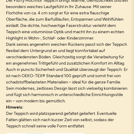
Der Fluffy Hochflor Teppich bringt Wärme, Gemütlichkeit und ein
besonders weiches Laufgefühl in Ihr Zuhause. Mit seiner
Florhöhe von ca. 4 cm sorgt er für eine extra flauschige
Oberfläche, die zum Barfußlaufen, Entspannen und Wohlfühlen
einlädt. Die dichte, hochwertige Faserstruktur verleiht dem
Teppich eine voluminöse Optik und macht ihn zu einem echten
Highlight in Wohn-, Schlaf- oder Kinderzimmer.
Dank seines angenehm weichen Rückens passt sich der Teppich
flexibel dem Untergrund an und liegt komfortabel auf
verschiedensten Böden. Gleichzeitig sorgt die Verarbeitung für
ein angenehmes Trittgefühl und zusätzlichen Komfort im Alltag.
Auch in puncto Sicherheit und Qualität überzeugt der Teppich: Er
ist nach OEKO-TEX® Standard 100 geprüft und somit frei von
schadstoffbelasteten Materialien – ideal für die ganze Familie.
Sein modernes, zeitloses Design lässt sich vielseitig kombinieren
und fügt sich harmonisch in unterschiedliche Einrichtungsstile
ein – von modern bis gemütlich.
Hinweis:
Der Teppich wird platzsparend gefaltet geliefert. Eventuelle
Falten glätten sich nach kurzer Zeit von selbst, sodass der
Teppich schnell seine volle Form entfaltet.