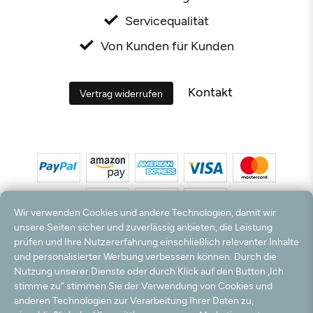
Servicequalität
Von Kunden für Kunden
Kontakt
Vertrag widerrufen
Wir verwenden Cookies und andere Technologien, damit wir
unsere Seiten sicher und zuverlässig anbieten, die Leistung
prüfen und Ihre Nutzererfahrung einschließlich relevanter Inhalte
*Alle Preise inkl. MwSt. und zzgl. Versandkosten. **Kostenloser Versand und Rückversand
und personalisierter Werbung verbessern können. Durch die
nur innerhalb Deutschlands und Österreichs.
Nutzung unserer Dienste oder durch Klick auf den Button „Ich
Hinweis:
Wir nutzen Ihre E-Mail Adresse für werbliche Zwecke, die jederzeit widerrufen
stimme zu“ stimmen Sie der Verwendung von Cookies und
werden können. Ihre Daten werden nicht an Dritte weitergegeben.
anderen Technologien zur Verarbeitung Ihrer Daten zu,
© 2003 - 2026 Teppichversand24 GmbH / Alle Rechte vorbehalten. powered by