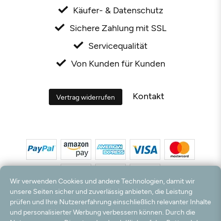
Käufer- & Datenschutz
Sichere Zahlung mit SSL
Servicequalität
Von Kunden für Kunden
Kontakt
Vertrag widerrufen
Wir verwenden Cookies und andere Technologien, damit wir
unsere Seiten sicher und zuverlässig anbieten, die Leistung
prüfen und Ihre Nutzererfahrung einschließlich relevanter Inhalte
*Alle Preise inkl. MwSt. und zzgl. Versandkosten. **Kostenloser Versand und Rückversand
und personalisierter Werbung verbessern können. Durch die
nur innerhalb Deutschlands und Österreichs.