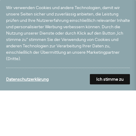
Wir verwenden Cookies und andere Technologien, damit wir
11.09.2015
unsere Seiten sicher und zuverlässig anbieten, die Leistung
Teppich entspricht unseren Erwartungen
prüfen und Ihre Nutzererfahrung einschließlich relevanter Inhalte
Mehr aus dieser Kategorie
und personalisierter Werbung verbessern können. Durch die
Nutzung unserer Dienste oder durch Klick auf den Button „Ich
stimme zu“ stimmen Sie der Verwendung von Cookies und
anderen Technologien zur Verarbeitung Ihrer Daten zu,
einschließlich der Übermittlung an unsere Marketingpartner
(Dritte).
Kostenlose Telefonberatung
0800 / 0240800
Datenschutzerklärung
Ich stimme zu
Sie erreichen uns:
Montag bis Freitag 08:00 - 16:30 Uhr
Mein Konto