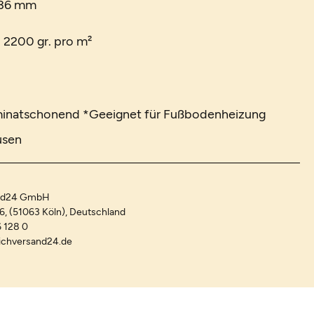
 36 mm
. 2200 gr. pro m²
minatschonend *Geeignet für Fußbodenheizung
usen
and24 GmbH
-6, (51063 Köln), Deutschland
 128 0
ichversand24.de