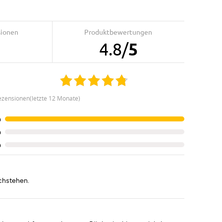
sionen
Produktbewertungen
4.8
/
5
ezensionen(letzte 12 Monate)
%
%
%
ochstehen.