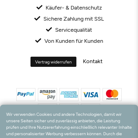
Käufer- & Datenschutz
Sichere Zahlung mit SSL
Servicequalität
Von Kunden für Kunden
Kontakt
Vertrag widerrufen
Wir verwenden Cookies und andere Technologien, damit wir
unsere Seiten sicher und zuverlässig anbieten, die Leistung
prüfen und Ihre Nutzererfahrung einschließlich relevanter Inhalte
*Alle Preise inkl. MwSt. und zzgl. Versandkosten. **Kostenloser Versand und Rückversand
und personalisierter Werbung verbessern können. Durch die
nur innerhalb Deutschlands und Österreichs.