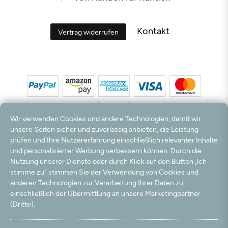
Kontakt
Vertrag widerrufen
Wir verwenden Cookies und andere Technologien, damit wir
unsere Seiten sicher und zuverlässig anbieten, die Leistung
prüfen und Ihre Nutzererfahrung einschließlich relevanter Inhalte
*Alle Preise inkl. MwSt. und zzgl. Versandkosten. **Kostenloser Versand und Rückversand
und personalisierter Werbung verbessern können. Durch die
nur innerhalb Deutschlands und Österreichs.
Nutzung unserer Dienste oder durch Klick auf den Button „Ich
Hinweis:
Wir nutzen Ihre E-Mail Adresse für werbliche Zwecke, die jederzeit widerrufen
stimme zu“ stimmen Sie der Verwendung von Cookies und
werden können. Ihre Daten werden nicht an Dritte weitergegeben.
anderen Technologien zur Verarbeitung Ihrer Daten zu,
© 2003 - 2026 Teppichversand24 GmbH / Alle Rechte vorbehalten. powered by
einschließlich der Übermittlung an unsere Marketingpartner
createyourtemplate
(Dritte).