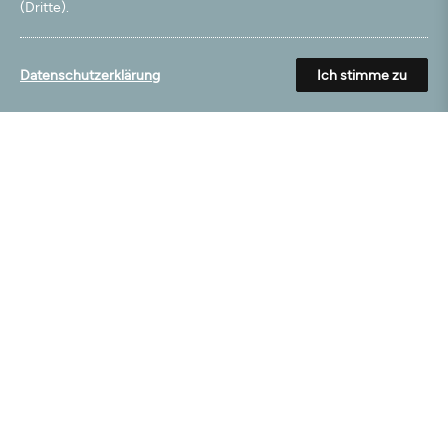
(Dritte).
08.11.2021
sehr hochwertiger Teppich, würde ich jederzeit wieder bestellen
Datenschutzerklärung
Ich stimme zu
08.11.2021
alles gut. genaue Masse stimmen.
26.10.2021
Es entspricht genau meinen Vorstellungen.
Laden Sie weitere Bewertungen zu diesem Produkt>
Mehr aus dieser Kategorie
Wird oft gekauft mit
Zuletzt angesehen