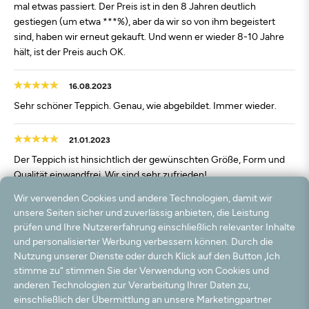
mal etwas passiert. Der Preis ist in den 8 Jahren deutlich
gestiegen (um etwa ***%), aber da wir so von ihm begeistert
sind, haben wir erneut gekauft. Und wenn er wieder 8-10 Jahre
hält, ist der Preis auch OK.
16.08.2023
Sehr schöner Teppich. Genau, wie abgebildet. Immer wieder.
21.01.2023
Der Teppich ist hinsichtlich der gewünschten Größe, Form und
Qualität einwandfrei. Wir sind sehr zufrieden!
Wir verwenden Cookies und andere Technologien, damit wir
12.09.2022
unsere Seiten sicher und zuverlässig anbieten, die Leistung
prüfen und Ihre Nutzererfahrung einschließlich relevanter Inhalte
Schöne Ware, guter Teppichrücken, sehr gut!
und personalisierter Werbung verbessern können. Durch die
Nutzung unserer Dienste oder durch Klick auf den Button „Ich
10.04.2022
stimme zu“ stimmen Sie der Verwendung von Cookies und
Alles perfekt !
anderen Technologien zur Verarbeitung Ihrer Daten zu,
einschließlich der Übermittlung an unsere Marketingpartner