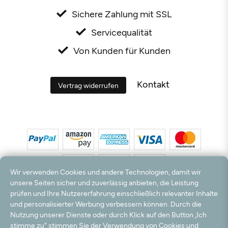
Sichere Zahlung mit SSL
Servicequalität
Von Kunden für Kunden
Kontakt
Vertrag widerrufen
Wir verwenden Cookies und andere Technologien, damit wir
unsere Seiten sicher und zuverlässig anbieten, die Leistung
prüfen und Ihre Nutzererfahrung einschließlich relevanter Inhalte
*Alle Preise inkl. MwSt. und zzgl. Versandkosten. **Kostenloser Versand und Rückversand
und personalisierter Werbung verbessern können. Durch die
nur innerhalb Deutschlands und Österreichs.
Nutzung unserer Dienste oder durch Klick auf den Button „Ich
Hinweis:
Wir nutzen Ihre E-Mail Adresse für werbliche Zwecke, die jederzeit widerrufen
stimme zu“ stimmen Sie der Verwendung von Cookies und
werden können. Ihre Daten werden nicht an Dritte weitergegeben.