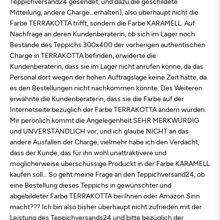
Teppichversand24 gesendet, und dazu die geschildete
Mitteilung, andere Charge...erhalten), also überhaupt nicht die
Farbe TERRAKOTTA trifft, sondern die Farbe KARAMELL. Auf
Nachfrage an deren Kundenberaterin, ob sich im Lager noch
Bestände des Teppichs 300x400 der vorherigen authentischen
Charge in TERRAKOTTA befinden, erwiderte die
Kundenberaterin, dass sie im Lager nicht anrufen könne, da das
Personal dort wegen der hohen Auftragslage keine Zeit hätte, da
es den Bestellungen nicht nachkommen könnte. Des Weiteren
erwähnte die Kundenberaterin, dass sie die Farbe auf der
Internetseite bezüglich der Farbe TERRAKOTTA ändern würden.
Mir perönlich kommt die Angelegenheit SEHR MERKWÜRDIG
und UNVERSTÄNDLICH vor, und ich glaube NICHT an das
andere Ausfallen der Charge, vielmehr habe ich den Verdacht,
dass der Kunde, das für ihn wohl unattraktivere und
möglicherweise überschüssige Produckt in der Farbe KARAMELL
kaufen soll... So geht meine Frage an den Teppichversand24, ob
eine Bestellung dieses Teppichs in gewünschter und
abgebildeter Farbe TERRAKOTTA bei Ihnen oder Amazon Sinn
macht??? Ich bin also bisher überhaupt nicht zufrieden mit der
Leistung des Teppichversands24 und bitte bezüglich der