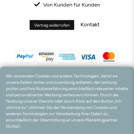
Von Kunden für Kunden
Kontakt
Vertrag widerrufen
Wir verwenden Cookies und andere Technologien, damit wir
unsere Seiten sicher und zuverlässig anbieten, die Leistung
prüfen und Ihre Nutzererfahrung einschließlich relevanter Inhalte
*Alle Preise inkl. MwSt. und zzgl. Versandkosten. **Kostenloser Versand und Rückversand
und personalisierter Werbung verbessern können. Durch die
nur innerhalb Deutschlands und Österreichs.
Nutzung unserer Dienste oder durch Klick auf den Button „Ich
Hinweis:
Wir nutzen Ihre E-Mail Adresse für werbliche Zwecke, die jederzeit widerrufen
stimme zu“ stimmen Sie der Verwendung von Cookies und
werden können. Ihre Daten werden nicht an Dritte weitergegeben.
anderen Technologien zur Verarbeitung Ihrer Daten zu,
© 2003 - 2026 Teppichversand24 GmbH / Alle Rechte vorbehalten. powered by
einschließlich der Übermittlung an unsere Marketingpartner
createyourtemplate
(Dritte).