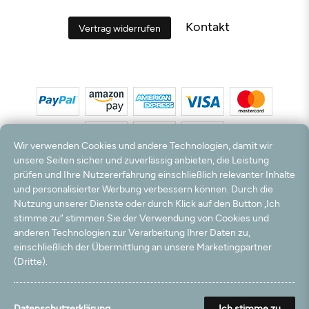
Kontakt
Vertrag widerrufen
Wir verwenden Cookies und andere Technologien, damit wir
unsere Seiten sicher und zuverlässig anbieten, die Leistung
prüfen und Ihre Nutzererfahrung einschließlich relevanter Inhalte
*Alle Preise inkl. MwSt. und zzgl. Versandkosten. **Kostenloser Versand und Rückversand
und personalisierter Werbung verbessern können. Durch die
nur innerhalb Deutschlands und Österreichs.
Nutzung unserer Dienste oder durch Klick auf den Button „Ich
Hinweis:
Wir nutzen Ihre E-Mail Adresse für werbliche Zwecke, die jederzeit widerrufen
stimme zu“ stimmen Sie der Verwendung von Cookies und
werden können. Ihre Daten werden nicht an Dritte weitergegeben.
anderen Technologien zur Verarbeitung Ihrer Daten zu,
© 2003 - 2026 Teppichversand24 GmbH / Alle Rechte vorbehalten. powered by
einschließlich der Übermittlung an unsere Marketingpartner
createyourtemplate
(Dritte).
Datenschutzerklärung
Ich stimme zu