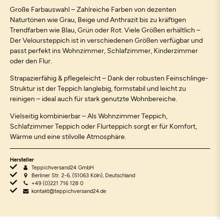
Große Farbauswahl – Zahlreiche Farben von dezenten
Naturtönen wie Grau, Beige und Anthrazit bis zu kräftigen
Trendfarben wie Blau, Grün oder Rot. Viele Größen erhältlich –
Der Veloursteppich ist in verschiedenen Größen verfügbar und
passt perfekt ins Wohnzimmer, Schlafzimmer, Kinderzimmer
oder den Flur.
Strapazierfähig & pflegeleicht – Dank der robusten Feinschlinge-
Struktur ist der Teppich langlebig, formstabil und leicht zu
reinigen – ideal auch für stark genutzte Wohnbereiche.
Vielseitig kombinierbar – Als Wohnzimmer Teppich,
Schlafzimmer Teppich oder Flurteppich sorgt er für Komfort,
Wärme und eine stilvolle Atmosphäre.
Hersteller
Teppichversand24 GmbH
Berliner Str. 2-6, (51063 Köln), Deutschland
+49 (0)221 716 128 0
kontakt@teppichversand24.de