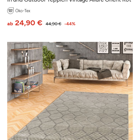
Öko-Tex
24,90 €
ab
44,90 €
-44%