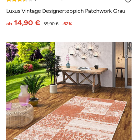
Luxus Vintage Designerteppich Patchwork Grau
14,90 €
ab
39,90 €
-62%