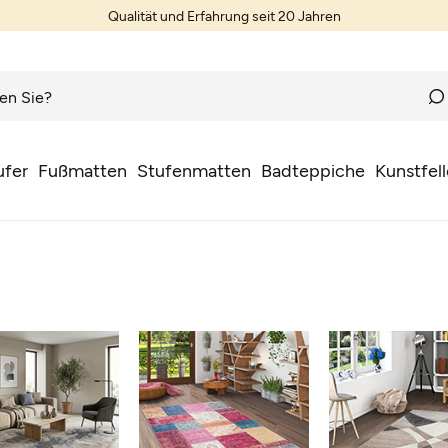
Teppiche nach Wunschmaß
ufer
Fußmatten
Stufenmatten
Badteppiche
Kunstfell