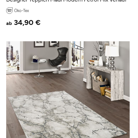
Öko-Tex
34,90 €
ab