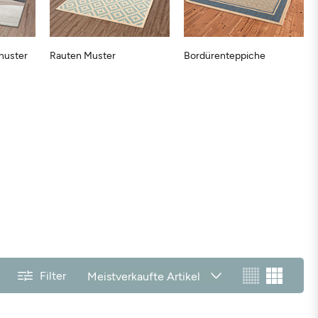
muster
Rauten Muster
Bordürenteppiche
Filter