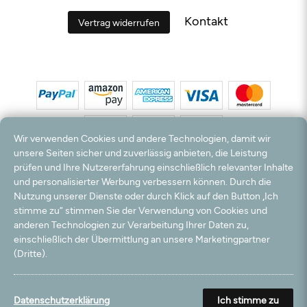
Kontakt
Vertrag widerrufen
Wir verwenden Cookies und andere Technologien, damit wir
unsere Seiten sicher und zuverlässig anbieten, die Leistung
prüfen und Ihre Nutzererfahrung einschließlich relevanter Inhalte
*Alle Preise inkl. MwSt. und zzgl. Versandkosten. **Kostenloser Versand und Rückversand
und personalisierter Werbung verbessern können. Durch die
nur innerhalb Deutschlands und Österreichs.
Nutzung unserer Dienste oder durch Klick auf den Button „Ich
Hinweis:
Wir nutzen Ihre E-Mail Adresse für werbliche Zwecke, die jederzeit widerrufen
stimme zu“ stimmen Sie der Verwendung von Cookies und
werden können. Ihre Daten werden nicht an Dritte weitergegeben.
anderen Technologien zur Verarbeitung Ihrer Daten zu,
© 2003 - 2026 Teppichversand24 GmbH / Alle Rechte vorbehalten. powered by
einschließlich der Übermittlung an unsere Marketingpartner
createyourtemplate
(Dritte).
Filter
Datenschutzerklärung
Ich stimme zu