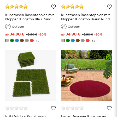
Kunstrasen Rasenteppich mit
Kunstrasen Rasenteppich mit
Noppen Kingston Blau Rund
Noppen Kingston Braun Rund
hwarz
Beige
Grau
Türkis
Blau
Petrol
Outdoor
Outdoor
34,90 €
34,90 €
ab
49,90 €
-30%
ab
49,90 €
-30%
Orange
Grün
Braun
Taupe
Rot
In & Outdoor Kunstrasen
Luxus Designer Kunstrasen