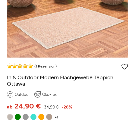
(1 Rezension)
In & Outdoor Modern Flachgewebe Teppich
Ottawa
Outdoor
Öko-Tex
24,90 €
ab
34,90 €
-28%