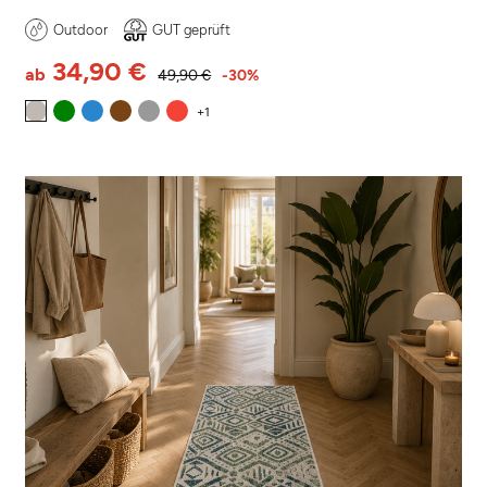
Outdoor
GUT geprüft
34,90 €
ab
49,90 €
-30%