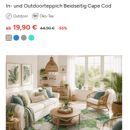
In- und Outdoorteppich Beidseitig Cape Cod
Outdoor
Öko-Tex
19,90 €
ab
44,90 €
-55%