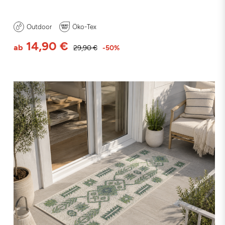
Outdoor
Öko-Tex
14,90 €
ab
29,90 €
-50%