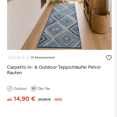
(0 Rezensionen)
Schwarz
Weiß
Beige
Grau
Türkis
Bla
Pe
Carpetto In- & Outdoor Teppichläufer Petrol
Rauten
Grün
Orange
Rosa
Rot
Braun
Taupe
Outdoor
Öko-Tex
14,90 €
ab
29,90 €
-50%