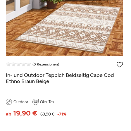
(0 Rezensionen)
In- und Outdoor Teppich Beidseitig Cape Cod
Ethno Braun Beige
Outdoor
Öko-Tex
19,90 €
ab
69,90 €
-71%