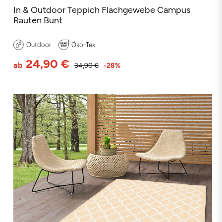
In & Outdoor Teppich Flachgewebe Campus
Rauten Bunt
Outdoor
Öko-Tex
24,90 €
ab
34,90 €
-28%