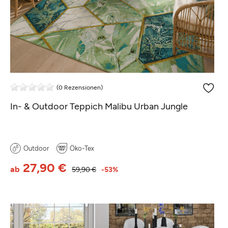
(0 Rezensionen)
In- & Outdoor Teppich Malibu Urban Jungle
Outdoor
Öko-Tex
27,90 €
ab
59,90 €
-53%