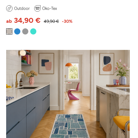
Outdoor
Öko-Tex
34,90 €
ab
49,90 €
-30%