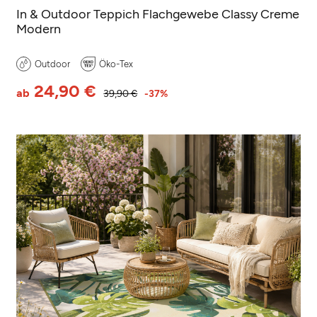
In & Outdoor Teppich Flachgewebe Classy Creme
Modern
Outdoor
Öko-Tex
24,90 €
ab
39,90 €
-37%