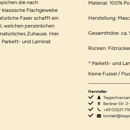
eppichen die nach
Material: 100% Po
r klassische Flachgewebe
türliche Faser schafft ein
Herstellung: Mas
l, welchen persönlichen
Gesamthöhe: ca. 5
 natürliches Zuhause. Hier
* Parkett- und Laminat
Rücken: Filzrücke
* Parkett- und La
Keine Fussel / Flu
Hersteller
Teppichvers
Berliner Str. 2
+49 (0)221 716
kontakt@tepp