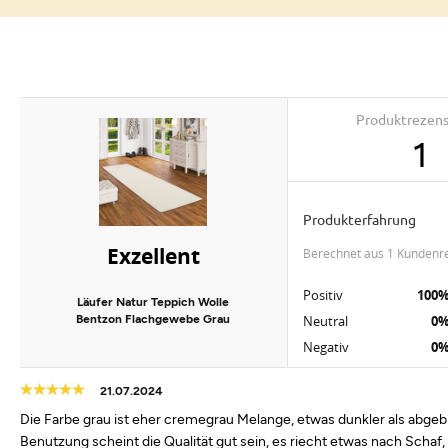
Produktrezen
1
Produkterfahrung
Exzellent
berechnet aus 1 Kundenr
Positiv
100
Läufer Natur Teppich Wolle
Bentzon Flachgewebe Grau
Neutral
0
Negativ
0
21.07.2024
Die Farbe grau ist eher cremegrau Melange, etwas dunkler als abgebi
Benutzung scheint die Qualität gut sein, es riecht etwas nach Schaf, 