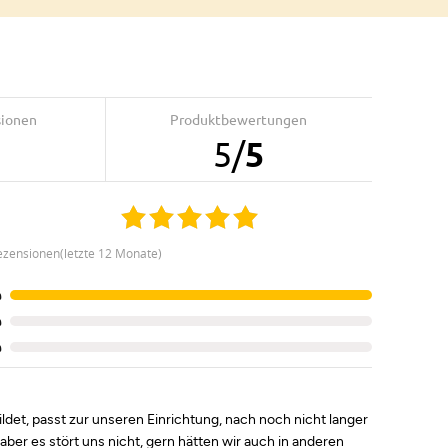
sionen
Produktbewertungen
5
/
5
ezensionen(letzte 12 Monate)
%
%
%
ldet, passt zur unseren Einrichtung, nach noch nicht langer
aber es stört uns nicht, gern hätten wir auch in anderen