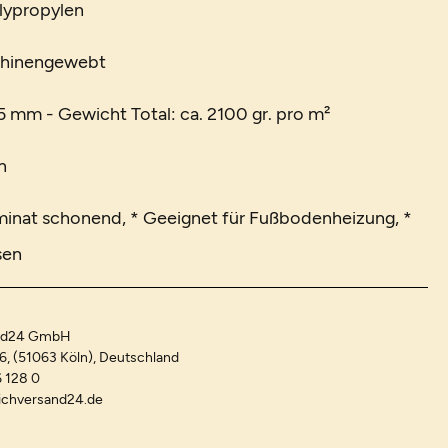
lypropylen
chinengewebt
 mm - Gewicht Total: ca. 2100 gr. pro m²
n
minat schonend, * Geeignet für Fußbodenheizung, *
sen
and24 GmbH
-6, (51063 Köln), Deutschland
 128 0
ichversand24.de