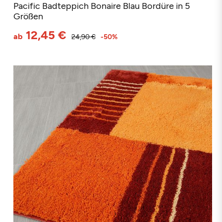
Pacific Badteppich Bonaire Blau Bordüre in 5
Größen
12,45 €
ab
24,90 €
-50%