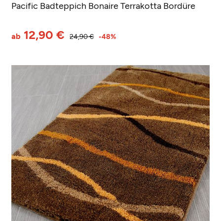
Pacific Badteppich Bonaire Terrakotta Bordüre
12,90 €
ab
24,90 €
-48%