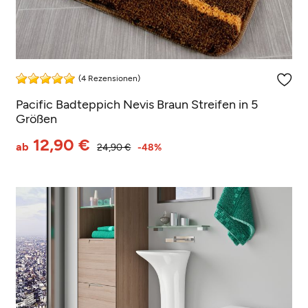
(4 Rezensionen)
Pacific Badteppich Nevis Braun Streifen in 5
Größen
12,90 €
ab
24,90 €
-48%