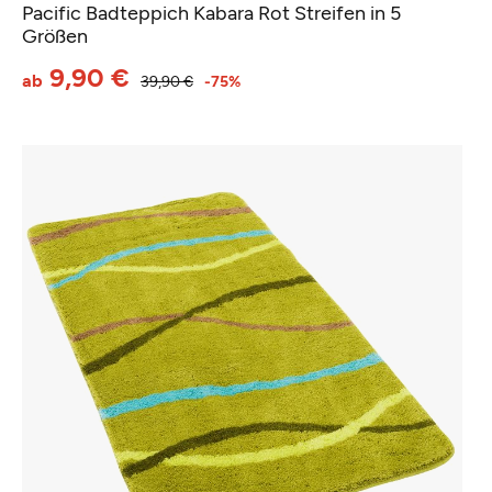
Pacific Badteppich Kabara Rot Streifen in 5
Größen
9,90 €
ab
39,90 €
-75%