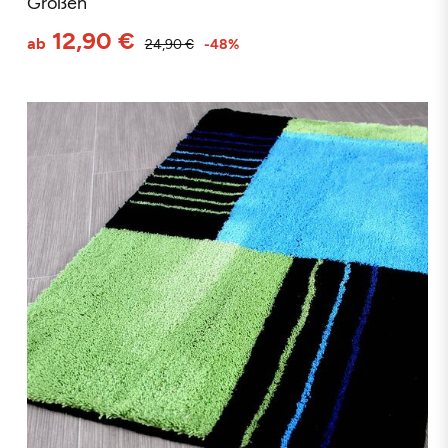
Größen
12,90 €
ab
24,90 €
-48%