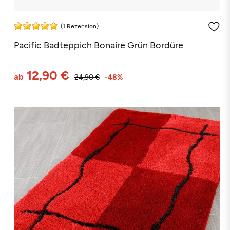
(1 Rezension)
Pacific Badteppich Bonaire Grün Bordüre
12,90 €
ab
24,90 €
-48%