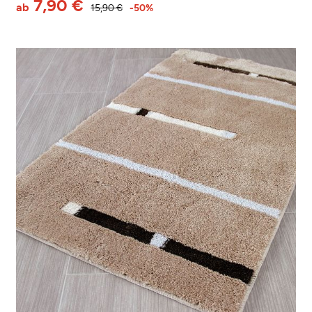
7,90 €
ab
15,90 €
-50%