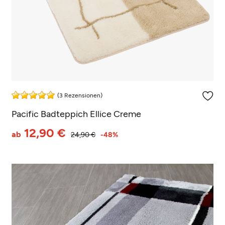
(3 Rezensionen)
Pacific Badteppich Ellice Creme
12,90 €
ab
24,90 €
-48%