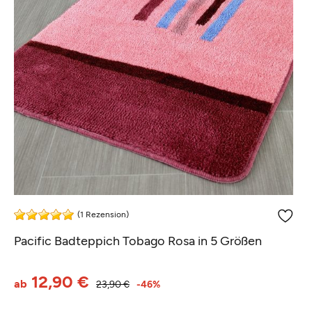
(1 Rezension)
Pacific Badteppich Tobago Rosa in 5 Größen
12,90 €
ab
23,90 €
-46%