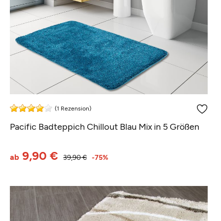
(1 Rezension)
Pacific Badteppich Chillout Blau Mix in 5 Größen
9,90 €
ab
39,90 €
-75%