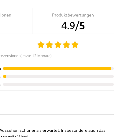
sionen
Produktbewertungen
4.9
/
5
rezensionen(letzte 12 Monate)
%
%
%
m Aussehen schöner als erwartet. Insbesondere auch das
ese tolle Ware!