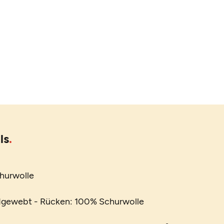
ls
churwolle
dgewebt - Rücken: 100% Schurwolle