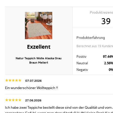
Produktrezen
39
Produkterfahrung
Exzellent
berechnet aus 19 Kunden
Positiv
97.44
Natur Teppich Wolle Alaska Grau
Braun Meliert
Neutral
2.56
Negativ
0
07.07.2026
Ein wunderschöner Wollteppich !!
27.06.2026
Ich habe zwei Teppiche bestellt diese sind von der Qualität und vo
angenehme Gefühl, wenn man darauf barfuß läuft! Vielen Dank für di