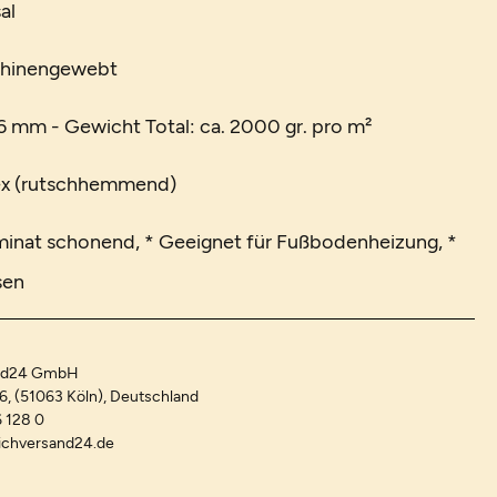
al
chinengewebt
 mm - Gewicht Total: ca. 2000 gr. pro m²
ex (rutschhemmend)
minat schonend, * Geeignet für Fußbodenheizung, *
sen
and24 GmbH
-6, (51063 Köln), Deutschland
 128 0
ichversand24.de