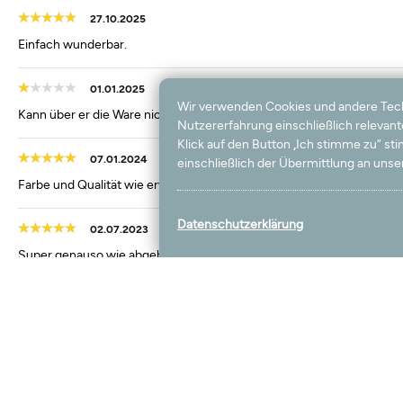
27.10.2025
Einfach wunderbar.
01.01.2025
Wir verwenden Cookies und andere Techno
Kann über er die Ware nichts Aussagen, weil sie noch immer nicht ein
Nutzererfahrung einschließlich relevan
Klick auf den Button „Ich stimme zu“ s
07.01.2024
einschließlich der Übermittlung an unser
Farbe und Qualität wie erwartet
Datenschutzerklärung
02.07.2023
Super genauso wie abgebildet!!!
24.08.2022
Ich bin sehr zufrieden.
20.06.2022
Schöner Teppich