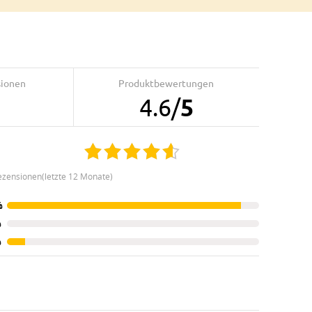
sionen
Produktbewertungen
4.6
/
5
ezensionen(letzte 12 Monate)
%
%
%