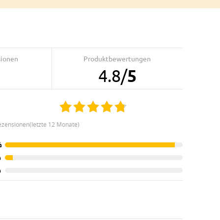
sionen
Produktbewertungen
4.8
/
5
ezensionen(letzte 12 Monate)
%
%
%