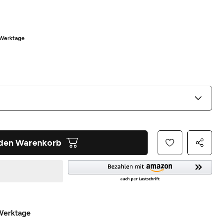
2 Werktage
 den Warenkorb
 Werktage