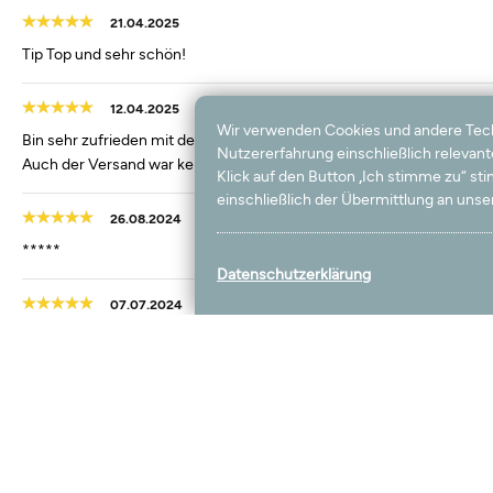
21.04.2025
Tip Top und sehr schön!
12.04.2025
Wir verwenden Cookies und andere Techno
Bin sehr zufrieden mit dem Teppich. Er ist so gekommen wie ich ihn
Nutzererfahrung einschließlich relevan
Auch der Versand war kein Problem. Alles super 👍 kann ich nur wei
Klick auf den Button „Ich stimme zu“ s
einschließlich der Übermittlung an unser
26.08.2024
*****
Datenschutzerklärung
07.07.2024
Tolle Qualität. Sieht sehr gut aus.
23.06.2024
Der Teppich entspricht dem Foto und macht auf mich einen qualitativ 
29.05.2024