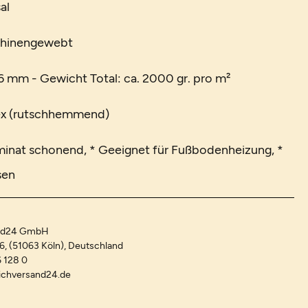
al
chinengewebt
 mm - Gewicht Total: ca. 2000 gr. pro m²
ex (rutschhemmend)
minat schonend, * Geeignet für Fußbodenheizung, *
sen
and24 GmbH
-6, (51063 Köln), Deutschland
 128 0
ichversand24.de