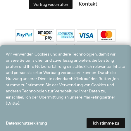
Kontakt
Vertrag widerrufen
Wir verwenden Cookies und andere Technologien, damit wir
unsere Seiten sicher und zuverlässig anbieten, die Leistung
prüfen und Ihre Nutzererfahrung einschließlich relevanter Inhalte
*Alle Preise inkl. MwSt. und zzgl. Versandkosten. **Kostenloser Versand und Rückversand
und personalisierter Werbung verbessern können. Durch die
nur innerhalb Deutschlands und Österreichs.
Nutzung unserer Dienste oder durch Klick auf den Button „Ich
Hinweis:
Wir nutzen Ihre E-Mail Adresse für werbliche Zwecke, die jederzeit widerrufen
stimme zu“ stimmen Sie der Verwendung von Cookies und
werden können. Ihre Daten werden nicht an Dritte weitergegeben.
anderen Technologien zur Verarbeitung Ihrer Daten zu,
© 2003 - 2026 Teppichversand24 GmbH / Alle Rechte vorbehalten. powered by
einschließlich der Übermittlung an unsere Marketingpartner
createyourtemplate
(Dritte).
Datenschutzerklärung
Ich stimme zu