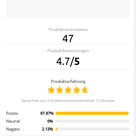
Produktrezensionen
47
Produktbewertungen
4.7
/
5
Produkterfahrung
berechnet aus 5 Kundenrezensionen(letzte 12 Monate)
Positiv
97.87%
Neutral
0%
Negativ
2.13%