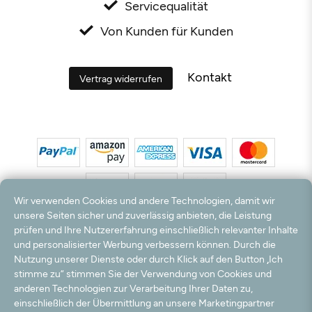
Servicequalität
Von Kunden für Kunden
Kontakt
Vertrag widerrufen
Wir verwenden Cookies und andere Technologien, damit wir
unsere Seiten sicher und zuverlässig anbieten, die Leistung
prüfen und Ihre Nutzererfahrung einschließlich relevanter Inhalte
*Alle Preise inkl. MwSt. und zzgl. Versandkosten. **Kostenloser Versand und Rückversand
und personalisierter Werbung verbessern können. Durch die
nur innerhalb Deutschlands und Österreichs.
Nutzung unserer Dienste oder durch Klick auf den Button „Ich
Hinweis:
Wir nutzen Ihre E-Mail Adresse für werbliche Zwecke, die jederzeit widerrufen
stimme zu“ stimmen Sie der Verwendung von Cookies und
werden können. Ihre Daten werden nicht an Dritte weitergegeben.
anderen Technologien zur Verarbeitung Ihrer Daten zu,
© 2003 - 2026 Teppichversand24 GmbH / Alle Rechte vorbehalten. powered by
createyourtemplate
einschließlich der Übermittlung an unsere Marketingpartner