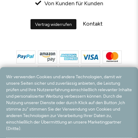
Von Kunden für Kunden
Kontakt
Vertrag widerrufen
Wir verwenden Cookies und andere Technologien, damit wir
unsere Seiten sicher und zuverlässig anbieten, die Leistung
prüfen und Ihre Nutzererfahrung einschließlich relevanter Inhalte
*Alle Preise inkl. MwSt. und zzgl. Versandkosten. **Kostenloser Versand und Rückversand
und personalisierter Werbung verbessern können. Durch die
nur innerhalb Deutschlands und Österreichs.
Nutzung unserer Dienste oder durch Klick auf den Button „Ich
Hinweis:
Wir nutzen Ihre E-Mail Adresse für werbliche Zwecke, die jederzeit widerrufen
stimme zu“ stimmen Sie der Verwendung von Cookies und
werden können. Ihre Daten werden nicht an Dritte weitergegeben.
anderen Technologien zur Verarbeitung Ihrer Daten zu,
© 2003 - 2026 Teppichversand24 GmbH / Alle Rechte vorbehalten. powered by
einschließlich der Übermittlung an unsere Marketingpartner
createyourtemplate
(Dritte).