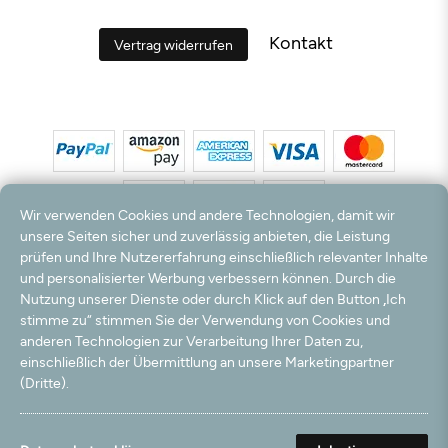
Kontakt
Vertrag widerrufen
Wir verwenden Cookies und andere Technologien, damit wir
unsere Seiten sicher und zuverlässig anbieten, die Leistung
prüfen und Ihre Nutzererfahrung einschließlich relevanter Inhalte
*Alle Preise inkl. MwSt. und zzgl. Versandkosten. **Kostenloser Versand und Rückversand
und personalisierter Werbung verbessern können. Durch die
nur innerhalb Deutschlands und Österreichs.
Nutzung unserer Dienste oder durch Klick auf den Button „Ich
Hinweis:
Wir nutzen Ihre E-Mail Adresse für werbliche Zwecke, die jederzeit widerrufen
stimme zu“ stimmen Sie der Verwendung von Cookies und
werden können. Ihre Daten werden nicht an Dritte weitergegeben.
anderen Technologien zur Verarbeitung Ihrer Daten zu,
© 2003 - 2026 Teppichversand24 GmbH / Alle Rechte vorbehalten. powered by
einschließlich der Übermittlung an unsere Marketingpartner
createyourtemplate
(Dritte).