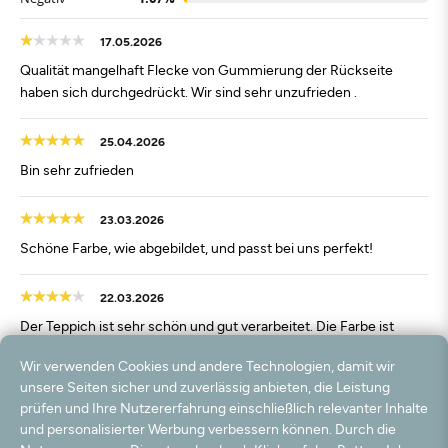
17.05.2026
Qualität mangelhaft Flecke von Gummierung der Rückseite
haben sich durchgedrückt. Wir sind sehr unzufrieden .
25.04.2026
Bin sehr zufrieden
23.03.2026
Schöne Farbe, wie abgebildet, und passt bei uns perfekt!
22.03.2026
Der Teppich ist sehr schön und gut verarbeitet. Die Farbe ist
etwas dunkler als auf den Fotos, gefällt uns trotzdem gut.
Wir verwenden Cookies und andere Technologien, damit wir
unsere Seiten sicher und zuverlässig anbieten, die Leistung
07.02.2026
prüfen und Ihre Nutzererfahrung einschließlich relevanter Inhalte
Kann das Produkt empfehlen. Ist so wie beschrieben. Wir sind
und personalisierter Werbung verbessern können. Durch die
sehr zufrieden.