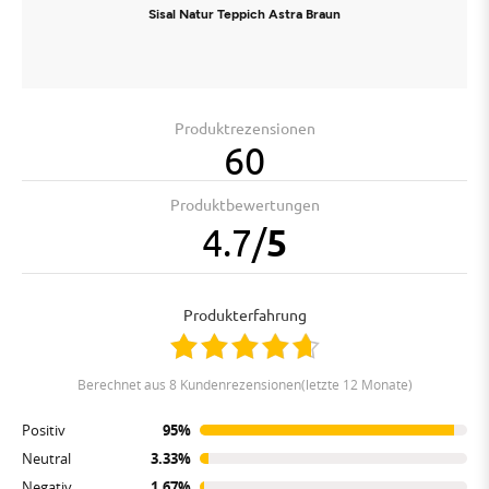
Sisal Natur Teppich Astra Braun
Produktrezensionen
60
Produktbewertungen
4.7
/
5
Produkterfahrung
berechnet aus 8 Kundenrezensionen(letzte 12 Monate)
Positiv
95%
Neutral
3.33%
Negativ
1.67%