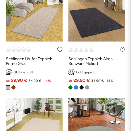
Schlingen Läufer Teppich
Schlingen Teppich Alma
Primo Grau
Schwarz Meliert
GUT geprüft
GUT geprüft
29,90 €
29,90 €
ab
34,90 €
-14%
ab
34,90 €
-14%