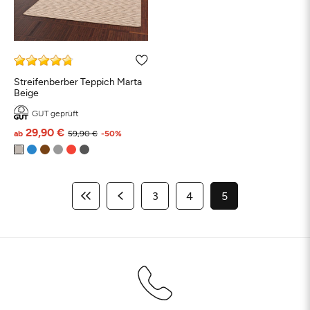
Streifenberber Teppich Marta
Beige
GUT geprüft
29,90 €
ab
59,90 €
-50%
3
4
5