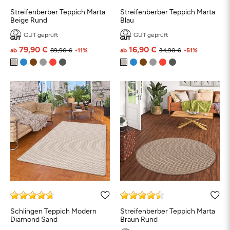
Streifenberber Teppich Marta
Streifenberber Teppich Marta
Beige Rund
Blau
GUT geprüft
GUT geprüft
79,90 €
16,90 €
ab
89,90 €
-11%
ab
34,90 €
-51%
Schlingen Teppich Modern
Streifenberber Teppich Marta
Diamond Sand
Braun Rund