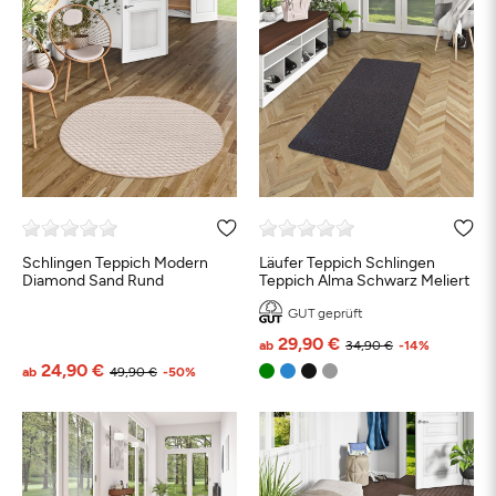
Schlingen Teppich Modern
Läufer Teppich Schlingen
Diamond Sand Rund
Teppich Alma Schwarz Meliert
GUT geprüft
29,90 €
ab
34,90 €
-14%
24,90 €
ab
49,90 €
-50%