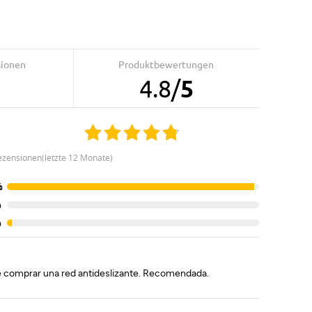
sionen
Produktbewertungen
4.8
/
5
ezensionen(letzte 12 Monate)
%
%
%
te comprar una red antideslizante. Recomendada.