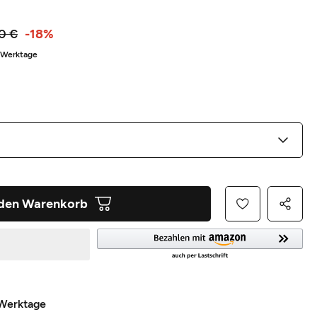
0 €
-18%
5 Werktage
 den Warenkorb
 Werktage