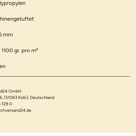
lypropylen
chinengetuftet
 6 mm
 1100 gr. pro m²
ken
and24 GmbH
-6, (51063 Köln), Deutschland
 128 0
ichversand24.de