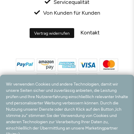
Servicequalität
Von Kunden für Kunden
Kontakt
Vertrag widerrufen
Wir verwenden Cookies und andere Technologien, damit wir
unsere Seiten sicher und zuverlässig anbieten, die Leistung
prüfen und Ihre Nutzererfahrung einschließlich relevanter Inhalte
*Alle Preise inkl. MwSt. und zzgl. Versandkosten. **Kostenloser Versand und Rückversand
und personalisierter Werbung verbessern können. Durch die
nur innerhalb Deutschlands und Österreichs.
Nutzung unserer Dienste oder durch Klick auf den Button „Ich
Hinweis:
Wir nutzen Ihre E-Mail Adresse für werbliche Zwecke, die jederzeit widerrufen
stimme zu“ stimmen Sie der Verwendung von Cookies und
werden können. Ihre Daten werden nicht an Dritte weitergegeben.
anderen Technologien zur Verarbeitung Ihrer Daten zu,
© 2003 - 2026 Teppichversand24 GmbH / Alle Rechte vorbehalten. powered by
einschließlich der Übermittlung an unsere Marketingpartner
createyourtemplate