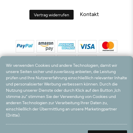
Kontakt
Vertrag widerrufen
Wir verwenden Cookies und andere Technologien, damit wir
unsere Seiten sicher und zuverlässig anbieten, die Leistung
prüfen und Ihre Nutzererfahrung einschließlich relevanter Inhalte
*Alle Preise inkl. MwSt. und zzgl. Versandkosten. **Kostenloser Versand und Rückversand
und personalisierter Werbung verbessern können. Durch die
nur innerhalb Deutschlands und Österreichs.
Nutzung unserer Dienste oder durch Klick auf den Button „Ich
Hinweis:
Wir nutzen Ihre E-Mail Adresse für werbliche Zwecke, die jederzeit widerrufen
stimme zu“ stimmen Sie der Verwendung von Cookies und
werden können. Ihre Daten werden nicht an Dritte weitergegeben.
anderen Technologien zur Verarbeitung Ihrer Daten zu,
© 2003 - 2026 Teppichversand24 GmbH / Alle Rechte vorbehalten. powered by
einschließlich der Übermittlung an unsere Marketingpartner
createyourtemplate
(Dritte).