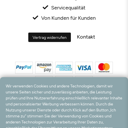
Servicequalität
Von Kunden für Kunden
Kontakt
Vertrag widerrufen
Wir verwenden Cookies und andere Technologien, damit wir
unsere Seiten sicher und zuverlässig anbieten, die Leistung
prüfen und Ihre Nutzererfahrung einschließlich relevanter Inhalte
*Alle Preise inkl. MwSt. und zzgl. Versandkosten. **Kostenloser Versand und Rückversand
und personalisierter Werbung verbessern können. Durch die
nur innerhalb Deutschlands und Österreichs.
Nutzung unserer Dienste oder durch Klick auf den Button „Ich
Hinweis:
Wir nutzen Ihre E-Mail Adresse für werbliche Zwecke, die jederzeit widerrufen
stimme zu“ stimmen Sie der Verwendung von Cookies und
werden können. Ihre Daten werden nicht an Dritte weitergegeben.
anderen Technologien zur Verarbeitung Ihrer Daten zu,
© 2003 - 2026 Teppichversand24 GmbH / Alle Rechte vorbehalten. powered by
einschließlich der Übermittlung an unsere Marketingpartner