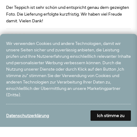
Der Teppich ist sehr schön und entspricht genau dem gezeigten
Foto. Die Lieferung erfolgte kurzfristig. Wir haben viel Freude
damit. Vielen Dank!
07.05.2025
Wir verwenden Cookies und andere Technologien, damit wir
Top Qualität, super dick und weich. Tolle Farbe wie beschrieben!!!
unsere Seiten sicher und zuverlässig anbieten, die Leistung
prüfen und Ihre Nutzererfahrung einschließlich relevanter Inhalte
06.05.2025
und personalisierter Werbung verbessern können. Durch die
Ein sehr schöner Teppich, im Original wie auf der Abbildung,
Nutzung unserer Dienste oder durch Klick auf den Button „Ich
wunderbar weich
stimme zu“ stimmen Sie der Verwendung von Cookies und
anderen Technologien zur Verarbeitung Ihrer Daten zu,
einschließlich der Übermittlung an unsere Marketingpartner
14.04.2025
(Dritte).
Es ist wunderschön weich und hat eine wunderschöne Farbe
09.03.2025
Datenschutzerklärung
Ich stimme zu
Schöner Teppich mit dicken flauschigen Flor.