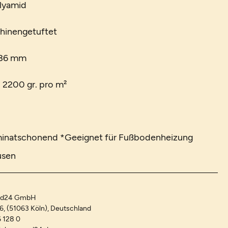
olyamid
chinengetuftet
 36 mm
. 2200 gr. pro m²
minatschonend *Geeignet für Fußbodenheizung
usen
and24 GmbH
-6, (51063 Köln), Deutschland
 128 0