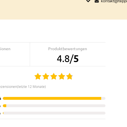
kontakt@tepp
sionen
Produktbewertungen
5
4.8
/
5
ezensionen(letzte 12 Monate)
%
%
%