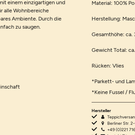
it einem einzigartigen und
Material: 100% P
für alle Wohnbereiche
ares Ambiente. Durch die
Herstellung: Mas
einfach zu saugen.
Gesamthöhe: ca.
Gewicht Total: ca
Rücken: Vlies
*Parkett- und La
inschaft
*Keine Fussel / Fl
Hersteller
Teppichvers
Berliner Str. 2
+49 (0)221 716