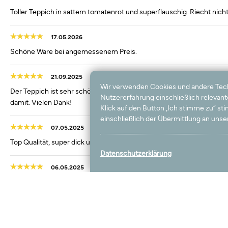
Toller Teppich in sattem tomatenrot und superflauschig. Riecht nicht,
17.05.2026
Schöne Ware bei angemessenem Preis.
21.09.2025
Wir verwenden Cookies und andere Techno
Der Teppich ist sehr schön und entspricht genau dem gezeigten Foto. 
Nutzererfahrung einschließlich relevan
damit. Vielen Dank!
Klick auf den Button „Ich stimme zu“ s
einschließlich der Übermittlung an unser
07.05.2025
Top Qualität, super dick und weich. Tolle Farbe wie beschrieben!!!
Datenschutzerklärung
06.05.2025
Ein sehr schöner Teppich, im Original wie auf der Abbildung, wunder
14.04.2025
Es ist wunderschön weich und hat eine wunderschöne Farbe