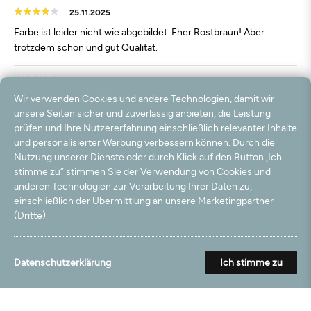
25.11.2025
Farbe ist leider nicht wie abgebildet. Eher Rostbraun! Aber
trotzdem schön und gut Qualität.
09.11.2025
Wir verwenden Cookies und andere Technologien, damit wir
Sehr toller Teppich und schön weich.
unsere Seiten sicher und zuverlässig anbieten, die Leistung
prüfen und Ihre Nutzererfahrung einschließlich relevanter Inhalte
02.11.2025
und personalisierter Werbung verbessern können. Durch die
Tolle Qualität
Nutzung unserer Dienste oder durch Klick auf den Button „Ich
stimme zu“ stimmen Sie der Verwendung von Cookies und
anderen Technologien zur Verarbeitung Ihrer Daten zu,
05.05.2025
einschließlich der Übermittlung an unsere Marketingpartner
Alles super
(Dritte).
27.03.2025
Datenschutzerklärung
Ich stimme zu
Alles bestens
13.03.2025