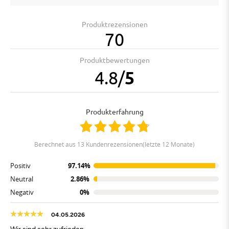
Produktrezensionen
70
Produktbewertungen
4.8
/
5
Produkterfahrung
berechnet aus 13 Kundenrezensionen(letzte 12 Monate)
Positiv
97.14%
Neutral
2.86%
Negativ
0%
04.05.2026
Wir sind sehr zufrieden.